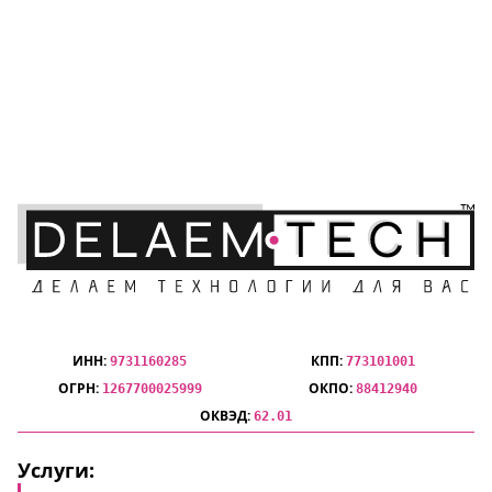
Компания Делаем Технологии -
разработка и внедрение
программного обеспечения на
веб технологиях
ИНН:
КПП:
9731160285
773101001
ОГРН:
ОКПО:
1267700025999
88412940
ОКВЭД:
62.01
Услуги: