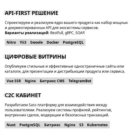
API-FIRST РЕШЕНИЕ
Спроектируем и реализуем ядро вашего продукта как набор мощных
и документированных API для экосистемы сервисов.
Варианты реализаций:
RestFull, gRPC, SOAP.
Nitro
Yii3
Swoole
Docker
PostgreSQL
ЦИФРОВЫЕ ВИТРИНЫ
Опубликуем стильные и эффективные одностраничные сайты или
каталоги, для презентации и дистрибьюции продукта или сервиса.
Vue SSR
Nginx
Битрикс CMS
TelegramBot
C2C КАБИНЕТ
Разработаем Sass платформу для взаимодействия между
пользователями. Реализуем системы профилей, рейтингов,
внутренних сделок, модерации и безопасных транзакций.
Nuxt
PostgreSQL
Битрикс
Nginx
S3
Kubernetes